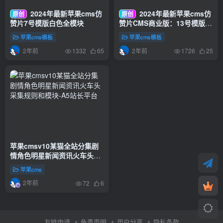
2024年最新苹果cms仿
2024年最新苹果cms仿
原创
原创
赞片7号模版白色全模块
赞片CMS商业版：13号模版自
适宽屏模板
苹果cms模板
苹果cms模板
2年前
2年前
1332
65
1726
25
苹果cmsv10某猫全站分集剧
情角色明星新闻资讯火车头采
集规则和模块
苹果cms
2年前
72
6
友链申请
免责声明
用户分享
隐私条款