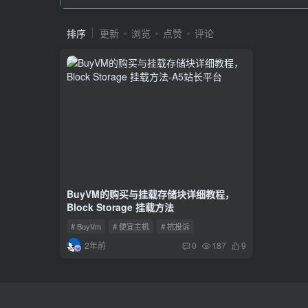
排序
更新
浏览
点赞
评论
BuyVM的购买与挂载存储块详细教程，
Block Storage 挂载方法
# BuyVm
# 便宜主机
# 抗投诉
2年前
0
187
9