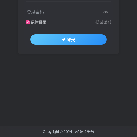
登录密码
找回密码
记住登录
登录
Copyright © 2024 ·
A5站长平台