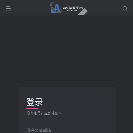
登录
没有账号？立即注册
用户名或邮箱