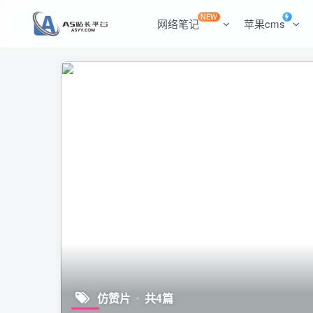
NEW
网络笔记
苹果cms
仿赞片
共4篇