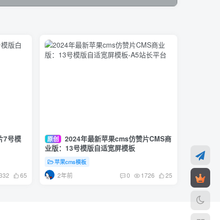
片7号模
2024年最新苹果cms仿赞片CMS商
原创
业版：13号模版自适宽屏模板
苹果cms模板
2年前
332
65
0
1726
25