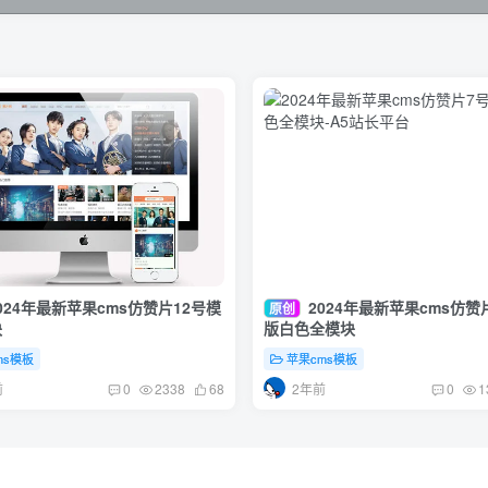
024年最新苹果cms仿赞片12号模
2024年最新苹果cms仿赞
原创
块
版白色全模块
ms模板
苹果cms模板
前
2年前
0
2338
68
0
1