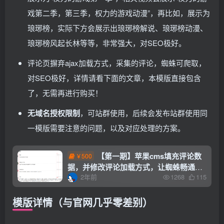
戏第二季，第三季，权力的游戏动漫”，再比如，展示为
琅琊榜，实际下方会展示出琅琊榜解说、琅琊榜动漫、
琅琊榜风起长林等等，非常强大，对SEO极好。
评论页摒弃ajax加载方式，采集的评论，蜘蛛可爬取，
对SEO极好，详情请看下面的文章，本模版直接包含
了，无需再进行购买！
无域名授权限制
，可站群使用，后续会发布站群使用同
一模版需要注意的问题，以及对应处理的方案。
【第一期】苹果cms填充评论数
500
￥
据，并修改评论加载方式，让蜘蛛畅通无
2年前
1268
115
阻
模版详情（与官网几乎零差别）