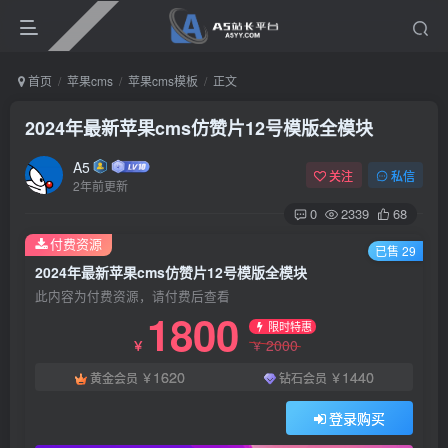
首页
苹果cms
苹果cms模板
正文
2024年最新苹果cms仿赞片12号模版全模块
A5
关注
私信
2年前更新
0
2339
68
付费资源
已售 29
2024年最新苹果cms仿赞片12号模版全模块
此内容为付费资源，请付费后查看
1800
限时特惠
2000
￥
￥
1620
1440
黄金会员
￥
钻石会员
￥
登录购买