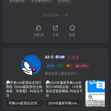
# 苹果cms
# 苹果cmsv10
# 仿赞片
喜欢就支持一下吧
点赞
68
分享
收藏
A5
关注
14
1
1
1.5W+
我是世界上最幸运的人
苹果cms影视站点SEO教程【2024最新原创全网独家，非黑帽】
2024年最新苹果cms仿赞片CMS商业版：13号模版自适宽屏模板