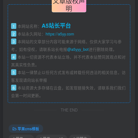
文章版权声
明
A5站长平台
1
本网站名称：
2
本站永久网址：
https://a5yy.com
3
本网站的文章部分内容可能来源于网络，仅供大家学习与参
考，如有侵权，请联系站长电报
@a5yyy_bot
进行删除处理。
4
本站一切资源不代表本站立场，并不代表本站赞同其观点和对
其真实性负责。
5
本站一律禁止以任何方式发布或转载任何违法的相关信息，访
客发现请向站长举报
6
本站资源大多存储在云盘，如发现链接失效，请联系我们我们
会第一时间更新。
THE END
苹果cms模板