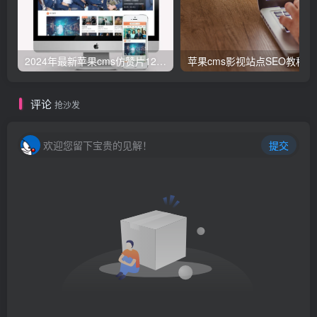
2024年最新苹果cms仿赞片12号模版全模块
苹果cm
评论
抢沙发
欢迎您留下宝贵的见解！
提交