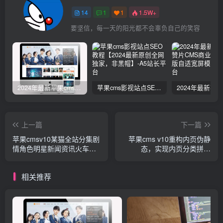
14
1
1
1.5W+
要坚信，每一天的阳光都不会辜负自己的笑容
2024年最新苹果cms仿赞片12号模版全模块
苹果cms影视站点SEO教程【2024最新原创全网独家，非黑帽】
上一篇
下一篇
苹果cmsv10某猫全站分集剧
苹果cms v10重构内页伪静
情角色明星新闻资讯火车头
态，实现内页分类拼音
采集规则和模块
url（可自定义）
相关推荐