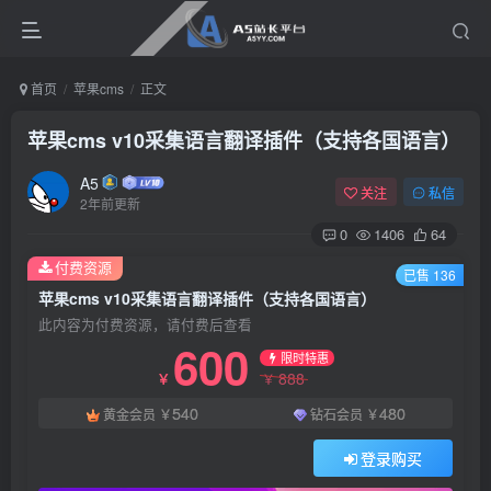
首页
苹果cms
正文
苹果cms v10采集语言翻译插件（支持各国语言）
A5
关注
私信
2年前更新
0
1406
64
付费资源
已售 136
苹果cms v10采集语言翻译插件（支持各国语言）
此内容为付费资源，请付费后查看
600
限时特惠
888
￥
￥
540
480
黄金会员
￥
钻石会员
￥
登录购买