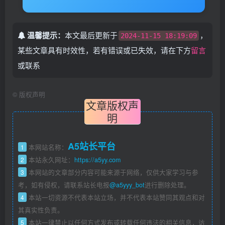
温馨提示：
本文最后更新于
，
2024-11-15 18:19:09
某些文章具有时效性，若有错误或已失效，请在下方
留言
或联系
©
版权声明
文章版权声
明
A5站长平台
1
本网站名称：
2
本站永久网址：
https://a5yy.com
3
本网站的文章部分内容可能来源于网络，仅供大家学习与参
考，如有侵权，请联系站长电报
@a5yyy_bot
进行删除处理。
4
本站一切资源不代表本站立场，并不代表本站赞同其观点和对
其真实性负责。
5
本站一律禁止以任何方式发布或转载任何违法的相关信息，访