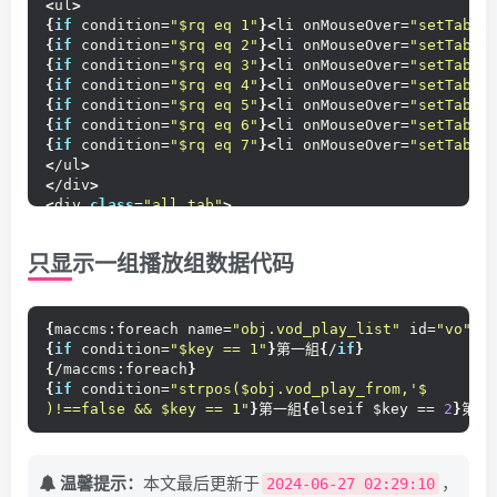
<
ul
>
{
if
 condition=
"$rq eq 1"
}<
li onMouseOver=
"setTab('
{
if
 condition=
"$rq eq 2"
}<
li onMouseOver=
"setTab('
{
if
 condition=
"$rq eq 3"
}<
li onMouseOver=
"setTab('
{
if
 condition=
"$rq eq 4"
}<
li onMouseOver=
"setTab('
{
if
 condition=
"$rq eq 5"
}<
li onMouseOver=
"setTab('
{
if
 condition=
"$rq eq 6"
}<
li onMouseOver=
"setTab('
{
if
 condition=
"$rq eq 7"
}<
li onMouseOver=
"setTab('
<
/ul
>
<
/div
>
<
div 
class
=
"all_tab"
>
{
volist name=
"rqarray"
 id=
"week"
 key=
"iii"
}
<
ul 
class
=
"list-txt {if condition="
$rq neq $iii
"}f
只显示一组播放组数据代码
{
maccms:vod num=
"6"
 type=
"'.$vo5['type_id'].'"
 wee
<
li 
><
a href=
"{:mac_url_vod_detail($vo2)}"
 title=
"
{
/maccms:vod
}
<
/ul
>
{
maccms:foreach name=
"obj.vod_play_list"
 id=
"vo"
}
{
/volist
}
{
if
 condition=
"$key == 1"
}
第一組
{
/
if
}
{
/maccms:foreach
}
{
if
 condition=
"strpos($obj.vod_play_from,'$
)!==false && $key == 1"
}
第一組
{
elseif $key == 
2
}
第二
温馨提示：
本文最后更新于
，
2024-06-27 02:29:10