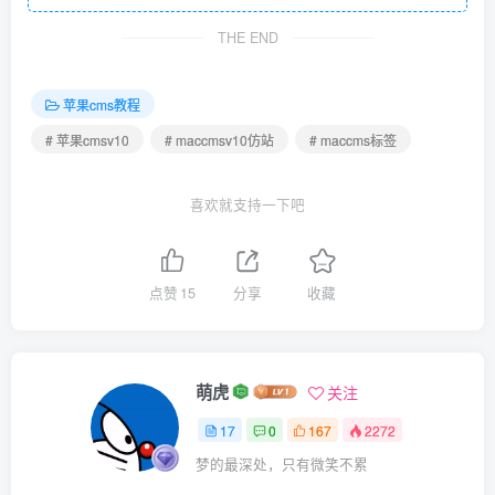
THE END
苹果cms教程
# 苹果cmsv10
# maccmsv10仿站
# maccms标签
喜欢就支持一下吧
点赞
15
分享
收藏
萌虎
关注
17
0
167
2272
梦的最深处，只有微笑不累