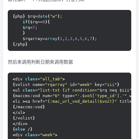
{
php
}
 $rq=
date
(
"w"
)
;
if
(
$rq==
0
){
    $rq=
7
;
}
    $rqarray=
array
(
1
,
2
,
3
,
4
,
5
,
6
,
7
)
;
{
/php
}
然后来调用判断日期来调用数据
<
div 
class
=
"all_tab"
>
{
volist name=
"rqarray"
 id=
"week"
 key=
"iii"
}
<
ul 
class
=
"list-txt {if condition="
$rq neq $iii
"}f
{
maccms:vod num=
"6"
 type=
"'.$vo5['type_id'].'"
 wee
<
li 
><
a href=
"{:mac_url_vod_detail($vo2)}"
 title=
"
{
/maccms:vod
}
<
/ul
>
{
/volist
}
<
/div
>
{
else
 /
}
<
div 
class
=
"week"
>