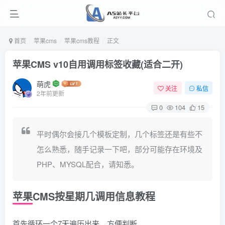
首页
苹果cms
苹果cms教程
正文
苹果CMS v10自用调用标签收藏(适合二开)
萌虎
关注
私信
2年前更新
0
104
15
平时偶尔会接几个模板定制，几个标签还是有些不
怎么熟悉，随手记录一下吧，部分可能存在环境及
PHP、MYSQL配合，请知悉。
苹果CMS按星期几调用信息教程
首先循环一个7天遍历出来，方便判断