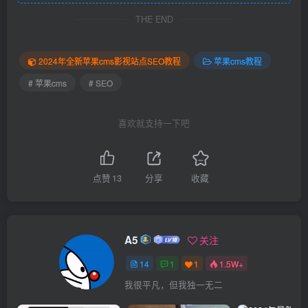
THE END
2024年全新苹果cms影视站点SEO教程
苹果cms教程
# 苹果cms
# SEO
喜欢就支持一下吧
点赞
13
分享
收藏
A5
关注
14
1
1
1.5W+
我很平凡，但我独一无二