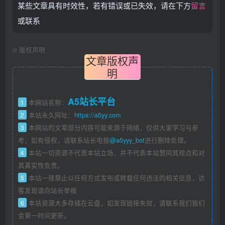
某些文章具有时效性，若有错误或已失效，请在下方
留言
或联系
©
版权声明
文章版权声
明
A5站长平台
1
本网站名称：
2
本站永久网址：
https://a5yy.com
3
本网站的文章部分内容可能来源于网络，仅供大家学习与参
考，如有侵权，请联系站长电报
@a5yyy_bot
进行删除处理。
4
本站一切资源不代表本站立场，并不代表本站赞同其观点和对
其真实性负责。
5
本站一律禁止以任何方式发布或转载任何违法的相关信息，访
客发现请向站长举报
6
本站资源大多存储在云盘，如发现链接失效，请联系我们我们
会第一时间更新。