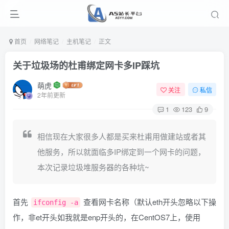
首页
网络笔记
主机笔记
正文
关于垃圾场的杜甫绑定网卡多IP踩坑
萌虎
关注
私信
2年前更新
1
123
9
相信现在大家很多人都是买来杜甫用做建站或者其
他服务，所以就面临多IP绑定到一个网卡的问题，
本次记录垃圾堆服务器的各种坑~
首先
查看网卡名称（默认eth开头忽略以下操
ifconfig -a
作，非et开头如我就是enp开头的，在CentOS7上，使用