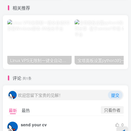
相关推荐
Linux VPS无限制一键全自动DD安装Windows脚本
宝塔面板设置python3的
评论
共1条
欢迎您留下宝贵的见解！
提交
只看作者
最新
最热
send your cv
0