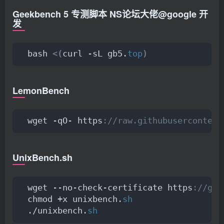
Geekbench 5 专测脚本 NS论坛大佬@google 开
发
bash 
<(
curl -sL gb5.
top
)
LemonBench
wget -qO- https
://raw.githubusercontent
UnixBench.sh
wget --no-check-certificate https
://git
chmod +x unixbench.
sh
./unixbench.
sh