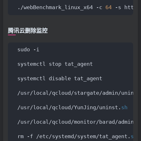
./webBenchmark_linux_x64 -c 
64
 -s http
:
腾讯云删除监控
sudo -i
systemctl stop tat_agent
systemctl disable tat_agent
/usr/local/qcloud/stargate/admin/uninst
/usr/local/qcloud/YunJing/uninst.
sh
/usr/local/qcloud/monitor/barad/admin/u
rm -f /etc/systemd/system/tat_agent.
ser