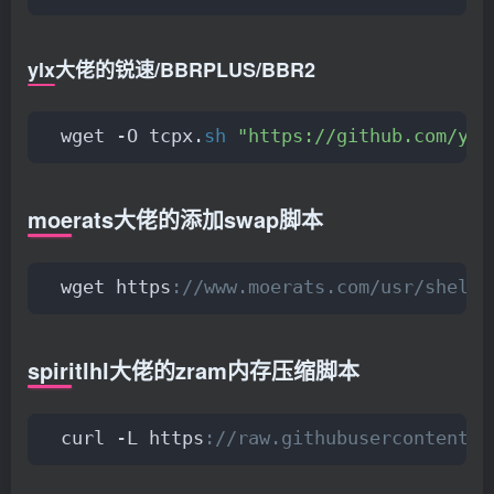
ylx大佬的锐速/BBRPLUS/BBR2
wget -O tcpx.
sh
"https://github.com/ylx
moerats大佬的添加swap脚本
wget https
://www.moerats.com/usr/shell/
spiritlhl大佬的zram内存压缩脚本
curl -L https
://raw.githubusercontent.c