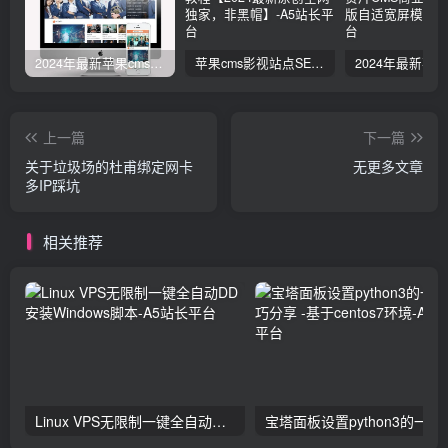
2024年最新苹果cms仿赞片12号模版全模块
苹果cms影视站点SEO教程【2024最新原创全网独家，非黑帽】
上一篇
下一篇
关于垃圾场的杜甫绑定网卡
无更多文章
多IP踩坑
相关推荐
Linux VPS无限制一键全自动DD安装Windows脚本
宝塔面板设置python3的