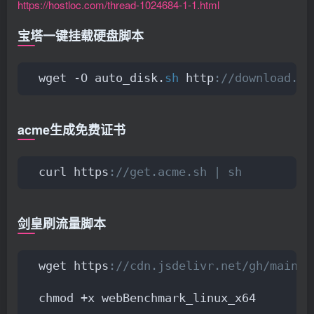
https://hostloc.com/thread-1024684-1-1.html
宝塔一键挂载硬盘脚本
wget -O auto_disk.
sh
 http
://download.bt
acme生成免费证书
curl https
://get.acme.sh | sh
剑皇刷流量脚本
wget https
://cdn.jsdelivr.net/gh/mainte
chmod +x webBenchmark_linux_x64