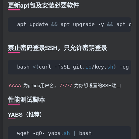
更新apt包及安装必要软件
apt update 
&&
 apt upgrade -y 
&&
 apt dis
禁止密码登录SSH，只允许密钥登录
bash 
<(
curl -fsSL git.
io
/key.
sh
)
 -og AA
AAAA
为github用户名，
77777
为你想设置的SSH端口
性能测试脚本
YABS（推荐）
wget -qO- yabs.
sh
|
 bash