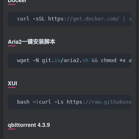
Docker
curl -sSL https
://get.docker.com/ | sh
Aria2一键安装脚本
wget -N git.
io
/aria2.
sh
&&
 chmod +x ari
XUI
bash 
<(
curl -Ls https
://raw.githubuserc
qbittorrent 4.3.9