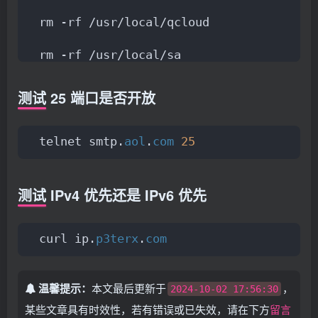
rm -rf /usr/local/qcloud
rm -rf /usr/local/sa
rm -rf /usr/local/agenttools
测试 25 端口是否开放
rm -rf /usr/local/qcloud
telnet smtp.
aol
.
com
25
process=
(
sap100 secu-tcs-agent sgagent6
for
 i 
in
 $
{
process
[
@
]}
测试 IPv4 优先还是 IPv6 优先
do
curl ip.
p3terx
.
com
for
 A 
in
 $
(
ps aux 
|
 grep $i 
|
 grep -v
do
温馨提示：
本文最后更新于
，
2024-10-02 17:56:30
某些文章具有时效性，若有错误或已失效，请在下方
留言
    kill 
-9
 $A