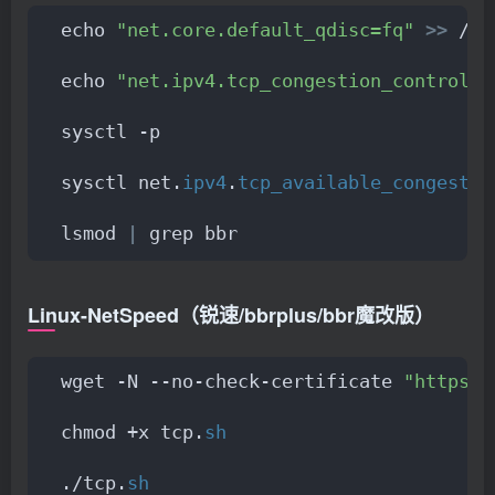
echo 
"net.core.default_qdisc=fq"
>>
 /et
echo 
"net.ipv4.tcp_congestion_control=b
sysctl -p
sysctl net.
ipv4
.
tcp_available_congestio
lsmod 
|
 grep bbr
Linux-NetSpeed（锐速/bbrplus/bbr魔改版）
wget -N --no-check-certificate 
"https:/
chmod +x tcp.
sh
./tcp.
sh