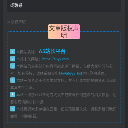
或联系
  done
©
版权声明
done
文章版权声
明
A5站长平台
1
本网站名称：
2
本站永久网址：
https://a5yy.com
3
本网站的文章部分内容可能来源于网络，仅供大家学习与参
考，如有侵权，请联系站长电报
@a5yyy_bot
进行删除处理。
4
本站一切资源不代表本站立场，并不代表本站赞同其观点和对
其真实性负责。
5
本站一律禁止以任何方式发布或转载任何违法的相关信息，访
客发现请向站长举报
6
本站资源大多存储在云盘，如发现链接失效，请联系我们我们
会第一时间更新。