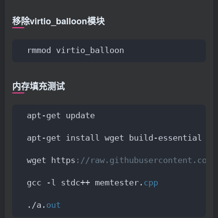
移除virtio_balloon模块
rmmod virtio_balloon
内存填充测试
apt-get update
apt-get install wget build-essential -y
wget https
://raw.githubusercontent.com/
gcc -l stdc++ memtester.
cpp
./a.
out